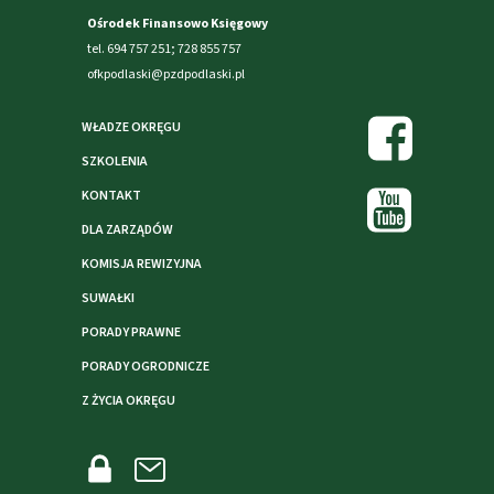
Ośrodek Finansowo Księgowy
tel. 694 757 251; 728 855 757
ofkpodlaski@pzdpodlaski.pl
WŁADZE OKRĘGU
SZKOLENIA
KONTAKT
DLA ZARZĄDÓW
KOMISJA REWIZYJNA
SUWAŁKI
PORADY PRAWNE
PORADY OGRODNICZE
Z ŻYCIA OKRĘGU