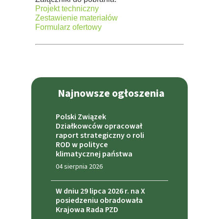
Projekt techniczny
Zestawienie materiałów
Formularz ofertowy
Najnowsze ogłoszenia
Polski Związek
Działkowców opracował
raport strategiczny o roli
ROD w polityce
klimatycznej państwa
04 sierpnia 2026
W dniu 29 lipca 2026 r. na X
posiedzeniu obradowała
Krajowa Rada PZD