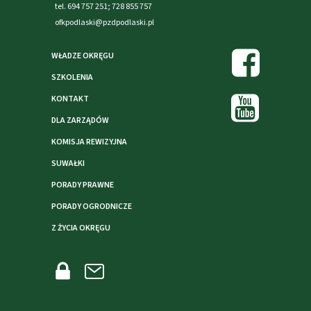
tel. 694 757 251; 728 855 757
ofkpodlaski@pzdpodlaski.pl
WŁADZE OKRĘGU
SZKOLENIA
KONTAKT
DLA ZARZĄDÓW
KOMISJA REWIZYJNA
SUWAŁKI
PORADY PRAWNE
PORADY OGRODNICZE
Z ŻYCIA OKRĘGU