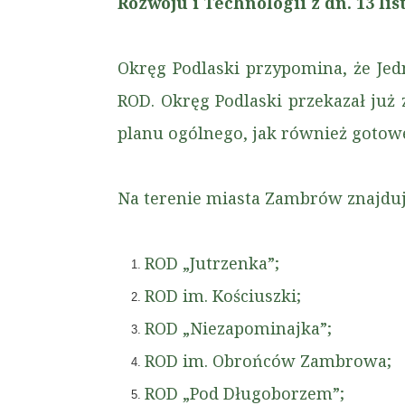
Rozwoju i Technologii z dn. 13 lis
Okręg Podlaski przypomina, że Je
ROD. Okręg Podlaski przekazał ju
planu ogólnego, jak również gotowe
Na terenie miasta Zambrów znajduj
ROD „Jutrzenka”;
ROD im. Kościuszki;
ROD „Niezapominajka”;
ROD im. Obrońców Zambrowa;
ROD „Pod Długoborzem”;