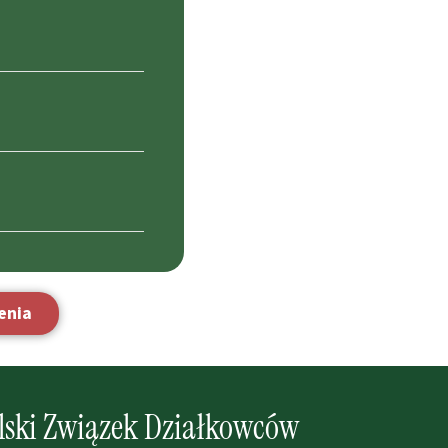
enia
lski Związek Działkowców