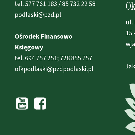
tel. 577 761 183 / 85 732 22 58
Ok
podlaski@pzd.pl
ul.
15 
Ośrodek Finansowo
wja
Księgowy
tel. 694 757 251; 728 855 757
Jak
ofkpodlaski@pzdpodlaski.pl