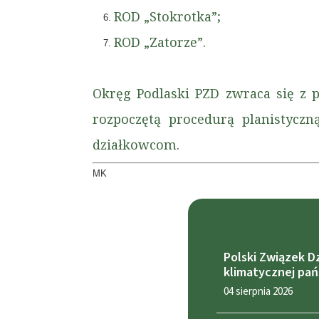
ROD „Stokrotka”;
ROD „Zatorze”.
Okręg Podlaski PZD zwraca się z 
rozpoczętą procedurą planistycz
działkowcom.
MK
Polski Związek D
klimatycznej pa
04 sierpnia 2026