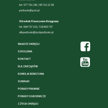
tel. 577 761 183 / 85 732 22 58
podlaski@pzd.pl
Ośrodek Finansowo Księgowy
tel. 694 757 251; 728 855 757
ofkpodlaski@pzdpodlaski.pl
WŁADZE OKRĘGU
SZKOLENIA
KONTAKT
DLA ZARZĄDÓW
KOMISJA REWIZYJNA
SUWAŁKI
PORADY PRAWNE
PORADY OGRODNICZE
Z ŻYCIA OKRĘGU