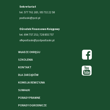
Sekretariat
tel. 577 761 183 / 85 732 22 58
podlaski@pzd.pl
Ośrodek Finansowo Księgowy
tel. 694 757 251; 728 855 757
ofkpodlaski@pzdpodlaski.pl
WŁADZE OKRĘGU
SZKOLENIA
KONTAKT
DLA ZARZĄDÓW
KOMISJA REWIZYJNA
SUWAŁKI
PORADY PRAWNE
PORADY OGRODNICZE