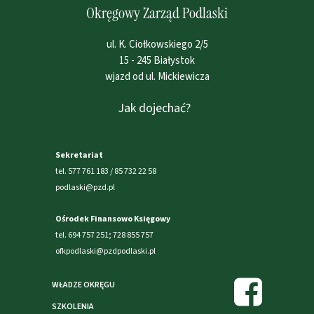
Okręgowy Zarząd Podlaski
ul. K. Ciołkowskiego 2/5
15 - 245 Białystok
wjazd od ul. Mickiewicza
Jak dojechać?
Sekretariat
tel. 577 761 183 / 85 732 22 58
podlaski@pzd.pl
Ośrodek Finansowo Księgowy
tel. 694 757 251; 728 855 757
ofkpodlaski@pzdpodlaski.pl
WŁADZE OKRĘGU
SZKOLENIA