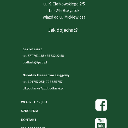
ul. K. Ciołkowskiego 2/5
15 - 245 Białystok
wjazd od ul. Mickiewicza
Jak dojechać?
Sekretariat
tel. 577 761 183 / 85 732 22 58
podlaski@pzd.pl
Ośrodek Finansowo Księgowy
tel. 694 757 251; 728 855 757
ofkpodlaski@pzdpodlaski.pl
WŁADZE OKRĘGU
SZKOLENIA
KONTAKT