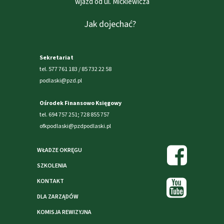
wjazd od ul. Mickiewicza
Jak dojechać?
Sekretariat
tel. 577 761 183 / 85 732 22 58
podlaski@pzd.pl
Ośrodek Finansowo Księgowy
tel. 694 757 251; 728 855 757
ofkpodlaski@pzdpodlaski.pl
WŁADZE OKRĘGU
SZKOLENIA
KONTAKT
DLA ZARZĄDÓW
KOMISJA REWIZYJNA