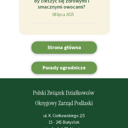
by cieszyć się zdrowymi i
smacznymi owocami?
08 lipca 2025
Strona główna
Porady ogrodnicze
Polski Związek Działkowców
Okręgowy Zarząd Podlaski
ul. K. Ciołkowskiego 2/5
15 - 245 Białystok