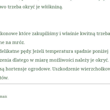
owo trzeba okryć je włókniną.
lkonowe które zakupiliśmy i właśnie kwitną trzeb
rne na mróz.
likatne pędy. Jeżeli temperatura spadnie poniżej -
enia dlatego w miarę możliwości należy je okryć.
są hortensje ogrodowe. Uszkodzenie wierzchołko
tów.
Roman