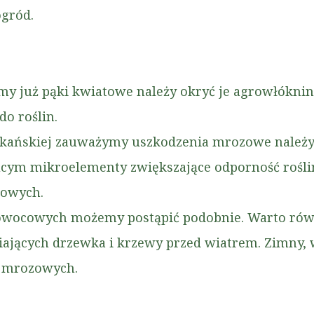
ogród.
my już pąki kwiatowe należy okryć je agrowłókniną
do roślin.
kańskiej zauważymy uszkodzenia mrozowe należy
cym mikroelementy zwiększające odporność roślin
iowych.
wocowych możemy postąpić podobnie. Warto równ
jących drzewka i krzewy przed wiatrem. Zimny, 
ń mrozowych.