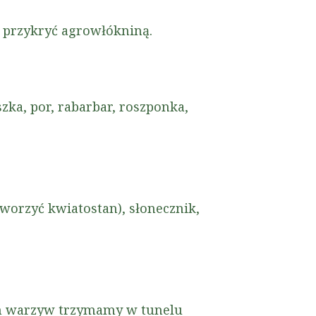
y przykryć agrowłókniną.
zka, por, rabarbar, roszponka,
tworzyć kwiatostan), słonecznik,
tych warzyw trzymamy w tunelu