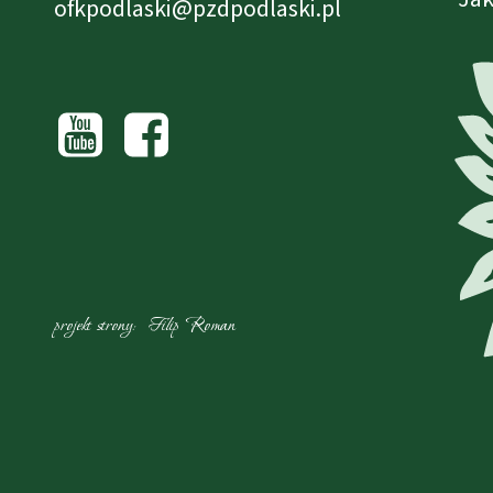
ofkpodlaski@pzdpodlaski.pl
projekt strony: Filip Roman