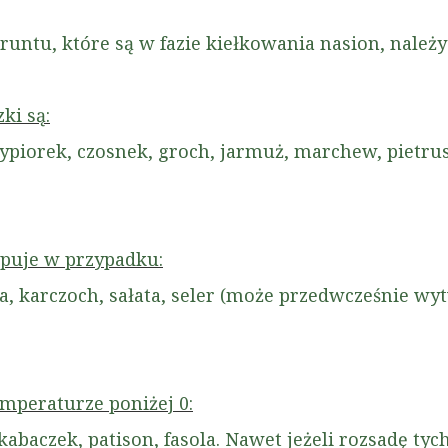
untu, które są w fazie kiełkowania nasion, należ
ki są:
zypiorek, czosnek, groch, jarmuż, marchew, pietrus
puje w przypadku:
pa, karczoch, sałata, seler (może przedwcześnie wy
mperaturze poniżej 0:
 kabaczek, patison, fasola. Nawet jeżeli rozsadę 