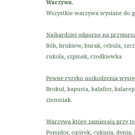
Warzywa.
Wszystkie warzywa wysiane do gr
Najbardziej odporne na przymroz
Bób, brukiew, burak, cebula, szc
rukola, szpinak, rzodkiewka.
Pewne ryzyko uszkodzenia wystę
Brokuł, kapusta, kalafior, kalare
ziemniak.
Warzywa które zamierają przy te
Pomidor, ogórek, cukinia, dynia,