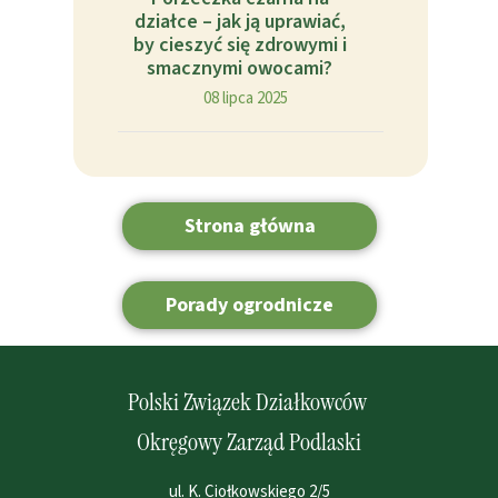
działce – jak ją uprawiać,
by cieszyć się zdrowymi i
smacznymi owocami?
08 lipca 2025
Strona główna
Porady ogrodnicze
Polski Związek Działkowców
Okręgowy Zarząd Podlaski
ul. K. Ciołkowskiego 2/5