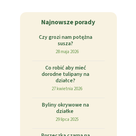
Najnowsze porady
Czy grozi nam potężna
susza?
28 maja 2026
Co robić aby mieć
dorodne tulipany na
działce?
27 kwietnia 2026
Byliny okrywowe na
działke
29 lipca 2025
Porzeczka czarna na