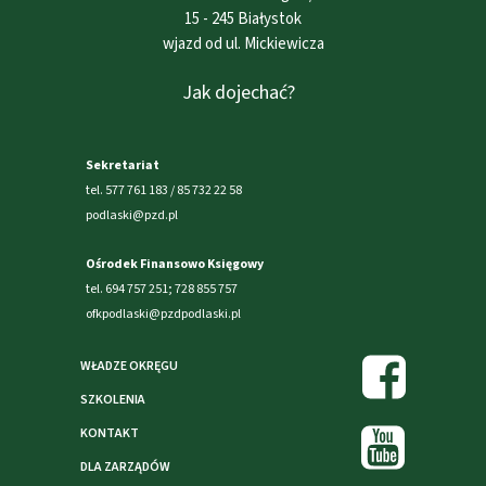
15 - 245 Białystok
wjazd od ul. Mickiewicza
Jak dojechać?
Sekretariat
tel. 577 761 183 / 85 732 22 58
podlaski@pzd.pl
Ośrodek Finansowo Księgowy
tel. 694 757 251; 728 855 757
ofkpodlaski@pzdpodlaski.pl
WŁADZE OKRĘGU
SZKOLENIA
KONTAKT
DLA ZARZĄDÓW