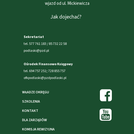
wjazd od ul. Mickiewicza
Jak dojechać?
Sekretariat
tel. 577 761 183 / 85 732 22 58
podlaski@pzd.pl
Ośrodek Finansowo Księgowy
tel. 694 757 251; 728 855 757
ofkpodlaski@pzdpodlaski.pl
WŁADZE OKRĘGU
SZKOLENIA
KONTAKT
DLA ZARZĄDÓW
KOMISJA REWIZYJNA