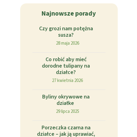
Najnowsze porady
Czy grozi nam potężna
susza?
28 maja 2026
Co robić aby mieć
dorodne tulipany na
działce?
27 kwietnia 2026
Byliny okrywowe na
działke
29 lipca 2025
Porzeczka czarna na
działce – jak ją uprawiać,