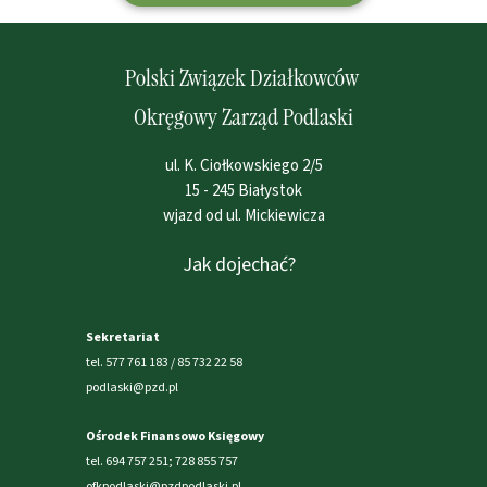
Polski Związek Działkowców
Okręgowy Zarząd Podlaski
ul. K. Ciołkowskiego 2/5
15 - 245 Białystok
wjazd od ul. Mickiewicza
Jak dojechać?
Sekretariat
tel. 577 761 183 / 85 732 22 58
podlaski@pzd.pl
Ośrodek Finansowo Księgowy
tel. 694 757 251; 728 855 757
ofkpodlaski@pzdpodlaski.pl