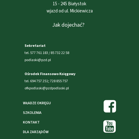
15 - 245 Białystok
wjazd od ul. Mickiewicza
Jak dojechać?
Sekretariat
tel. 577 761 183 / 85 732 22 58
podlaski@pzd.pl
Ośrodek Finansowo Księgowy
tel. 694 757 251; 728 855 757
ofkpodlaski@pzdpodlaski.pl
WŁADZE OKRĘGU
SZKOLENIA
KONTAKT
DLA ZARZĄDÓW