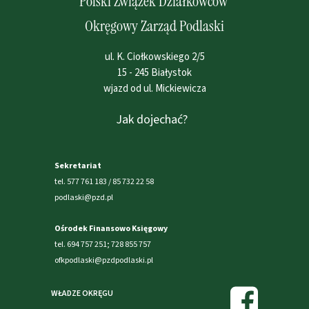
Polski Związek Działkowców
Okręgowy Zarząd Podlaski
ul. K. Ciołkowskiego 2/5
15 - 245 Białystok
wjazd od ul. Mickiewicza
Jak dojechać?
Sekretariat
tel. 577 761 183 / 85 732 22 58
podlaski@pzd.pl
Ośrodek Finansowo Księgowy
tel. 694 757 251; 728 855 757
ofkpodlaski@pzdpodlaski.pl
WŁADZE OKRĘGU