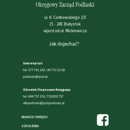
Okręgowy Zarząd Podlaski
ul. K. Ciołkowskiego 2/5
15 - 245 Białystok
wjazd od ul. Mickiewicza
Jak dojechać?
Sekretariat
tel. 577 761 183 / 85 732 22 58
podlaski@pzd.pl
Ośrodek Finansowo Księgowy
tel. 694 757 251; 728 855 757
ofkpodlaski@pzdpodlaski.pl
WŁADZE OKRĘGU
SZKOLENIA