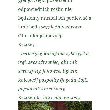
glebę. Dzięki posadzeniu
odpowiednich roślin nie
będziemy musieli ich podlewać a
i tak będą wyglądały zdrowo.
Oto kilka propozycji:
Krzewy:
-
berberysy, karagana syberyjska,
irgi, szczodrzeniec, oliwnik
srebrzysty, janowce, ligustr,
kolcowój pospolity (jagoda Goji),
pięciornik krzewiasty.
Krzewinki:
lawenda, wrzosy.