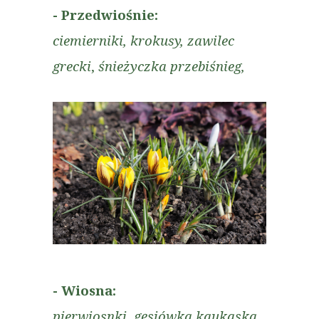
- Przedwiośnie:
ciemierniki, krokusy,
zawilec
grecki
,
śnieżyczka przebiśnieg,
- Wiosna:
pierwiosnki, gęsiówka kaukaska,