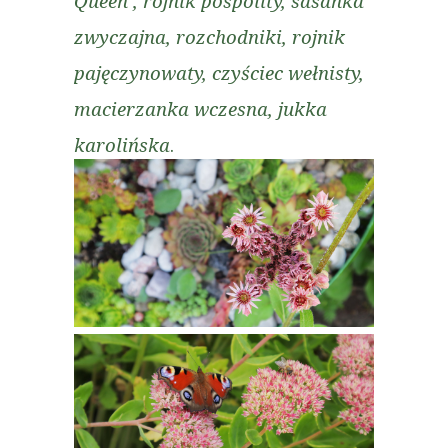
Queen’, rojnik pospolity, sasanka
zwyczajna, rozchodniki, rojnik
pajęczynowaty, czyściec wełnisty,
macierzanka wczesna, jukka
karolińska
.