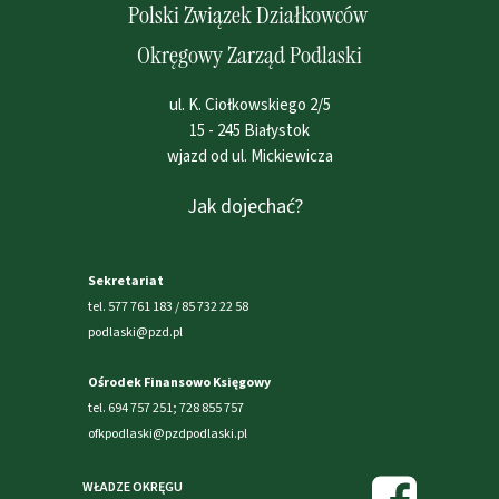
Polski Związek Działkowców
Okręgowy Zarząd Podlaski
ul. K. Ciołkowskiego 2/5
15 - 245 Białystok
wjazd od ul. Mickiewicza
Jak dojechać?
Sekretariat
tel. 577 761 183 / 85 732 22 58
podlaski@pzd.pl
Ośrodek Finansowo Księgowy
tel. 694 757 251; 728 855 757
ofkpodlaski@pzdpodlaski.pl
WŁADZE OKRĘGU