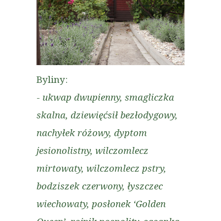
Byliny:
-
ukwap dwupienny, smagliczka
skalna, dziewięćsił bezłodygowy,
nachyłek różowy, dyptom
jesionolistny, wilczomlecz
mirtowaty, wilczomlecz pstry,
bodziszek czerwony, łyszczec
wiechowaty, posłonek ‘Golden