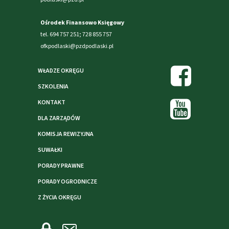
Ośrodek Finansowo Księgowy
tel. 694 757 251; 728 855 757
ofkpodlaski@pzdpodlaski.pl
WŁADZE OKRĘGU
SZKOLENIA
KONTAKT
DLA ZARZĄDÓW
KOMISJA REWIZYJNA
SUWAŁKI
PORADY PRAWNE
PORADY OGRODNICZE
Z ŻYCIA OKRĘGU