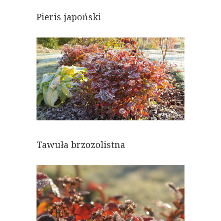
Pieris japoński
Tawuła brzozolistna