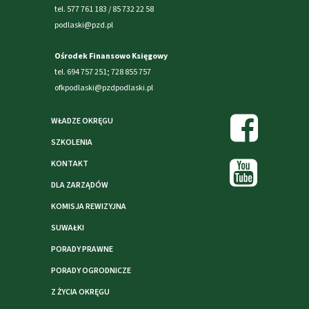
tel. 577 761 183 / 85 732 22 58
podlaski@pzd.pl
Ośrodek Finansowo Księgowy
tel. 694 757 251; 728 855 757
ofkpodlaski@pzdpodlaski.pl
WŁADZE OKRĘGU
SZKOLENIA
KONTAKT
DLA ZARZĄDÓW
KOMISJA REWIZYJNA
SUWAŁKI
PORADY PRAWNE
PORADY OGRODNICZE
Z ŻYCIA OKRĘGU