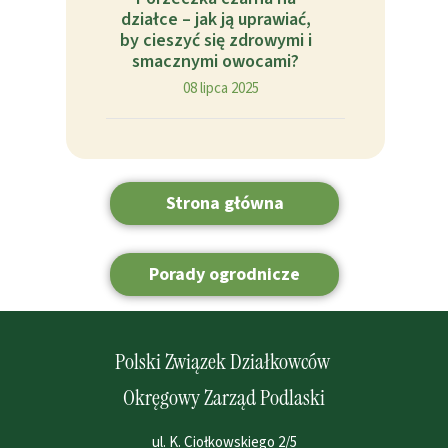
działce – jak ją uprawiać,
by cieszyć się zdrowymi i
smacznymi owocami?
08 lipca 2025
Strona główna
Porady ogrodnicze
Polski Związek Działkowców
Okręgowy Zarząd Podlaski
ul. K. Ciołkowskiego 2/5