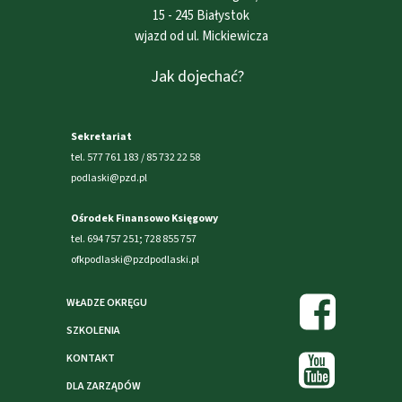
15 - 245 Białystok
wjazd od ul. Mickiewicza
Jak dojechać?
Sekretariat
tel. 577 761 183 / 85 732 22 58
podlaski@pzd.pl
Ośrodek Finansowo Księgowy
tel. 694 757 251; 728 855 757
ofkpodlaski@pzdpodlaski.pl
WŁADZE OKRĘGU
SZKOLENIA
KONTAKT
DLA ZARZĄDÓW