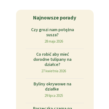
Najnowsze porady
Czy grozi nam potężna
susza?
28 maja 2026
Co robić aby mieć
dorodne tulipany na
działce?
27 kwietnia 2026
Byliny okrywowe na
działke
29 lipca 2025
Porzeczka czarna na