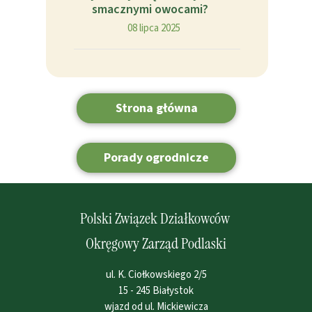
smacznymi owocami?
08 lipca 2025
Strona główna
Porady ogrodnicze
Polski Związek Działkowców
Okręgowy Zarząd Podlaski
ul. K. Ciołkowskiego 2/5
15 - 245 Białystok
wjazd od ul. Mickiewicza