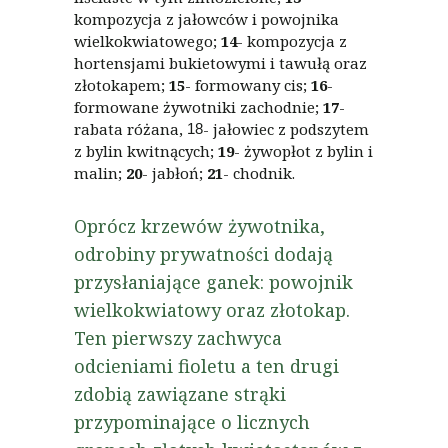
kompozycja z jałowców i powojnika
wielkokwiatowego;
14
- kompozycja z
hortensjami bukietowymi i tawułą oraz
złotokapem;
15
- formowany cis;
16
-
formowane żywotniki zachodnie;
17
-
rabata różana,
- jałowiec z podszytem
18
z bylin kwitnących;
19
- żywopłot z bylin i
malin;
20
- jabłoń;
21
- chodnik.
Oprócz krzewów żywotnika,
odrobiny prywatności dodają
przysłaniające ganek: powojnik
wielkokwiatowy oraz złotokap.
Ten pierwszy zachwyca
odcieniami fioletu a ten drugi
zdobią zawiązane strąki
przypominające o licznych