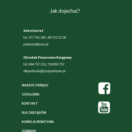
Jak dojechać?
Sekretariat
tel. 577 761 183 / 85 732 22 58
podlaski@pzd.pl
Ośrodek Finansowo Księgowy
tel. 694 757 251; 728 855 757
ofkpodlaski@pzdpodlaski.pl
WŁADZE OKRĘGU
SZKOLENIA
KONTAKT
DLA ZARZĄDÓW
KOMISJA REWIZYJNA
SUWAŁKI