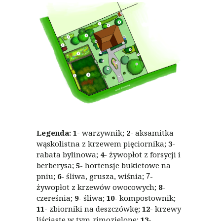
Legenda:
1
- warzywnik;
2
- aksamitka
wąskolistna z krzewem pięciornika;
3
-
rabata bylinowa;
4
- żywopłot z forsycji i
berberysa;
5
- hortensje bukietowe na
pniu;
6
- śliwa, grusza, wiśnia;
-
7
żywopłot z krzewów owocowych;
8
-
czereśnia;
9
- śliwa;
10
- kompostownik;
11
- zbiorniki na deszczówkę;
12
- krzewy
liściaste w tym zimozielone;
13
-