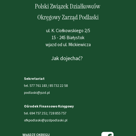
Polski Związek Działkowców
Okręgowy Zarząd Podlaski
ul. K. Ciołkowskiego 2/5
15 - 245 Białystok
wjazd od ul. Mickiewicza
Jak dojechać?
Sekretariat
tel. 577 761 183 / 85 732 22 58
podlaski@pzd.pl
Ośrodek Finansowo Księgowy
tel. 694 757 251; 728 855 757
ofkpodlaski@pzdpodlaski.pl
WŁADZE OKRĘGU